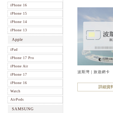
iPhone 16
iPhone 15
iPhone 14
iPhone 13
Apple
iPad
iPhone 17 Pro
iPhone Air
波斯灣｜旅遊網卡
iPhone 17
iPhone 16
詳細資
Watch
AirPods
SAMSUNG