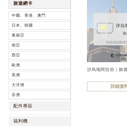
旅遊網卡
中國、香港、澳門
日本、韓國
東南亞
南亞
西亞
歐洲
沙烏地阿拉伯｜旅
美洲
大洋洲
詳細資
非洲
配件專區
福利機