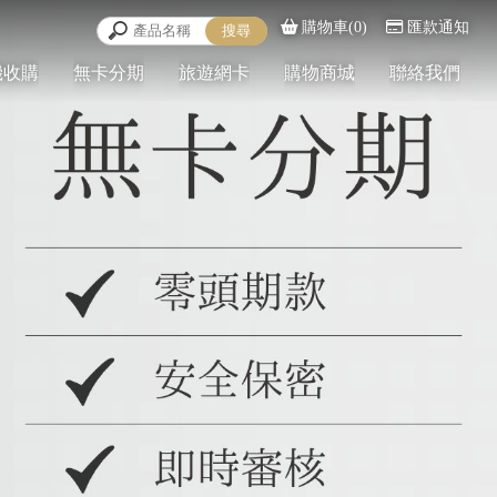
購物車(0)
匯款通知
機收購
無卡分期
旅遊網卡
購物商城
聯絡我們