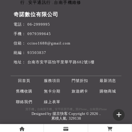
奇諾數位有限公司
06-2999995
0979399645
ccino1688@gmail.com
93503837
台南市安平區怡平里華平路682號1樓
回首頁
服務項目
門號折扣
最新消息
舊機收購
無卡分期
旅遊網卡
購物商城
聯絡我們
線上表單
買手機
台南買手機
安平區買手機
買iPhone
台南買iPhone
Designed by
揚京快客
Copyright © 2026
..
累積人氣: 329138