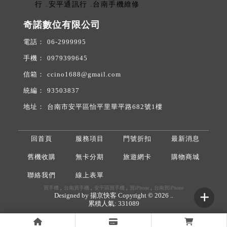
奇諾數位有限公司
06-2999995
0979399645
ccino1688@gmail.com
93503837
台南市安平區怡平里華平路682號1樓
回首頁
服務項目
門號折扣
最新消息
舊機收購
無卡分期
旅遊網卡
購物商城
聯絡我們
線上表單
買手機
台南買手機
安平區買手機
買iPhone
台南買iPhone
Designed by
揚京快客
Copyright © 2026
..
累積人氣: 331089