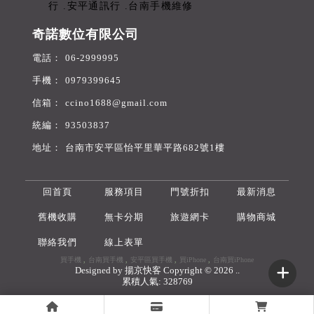
奇諾數位有限公司
06-2999995
0979399645
ccino1688@gmail.com
93503837
台南市安平區怡平里華平路682號1樓
回首頁
服務項目
門號折扣
最新消息
舊機收購
無卡分期
旅遊網卡
購物商城
聯絡我們
線上表單
買手機
台南買手機
安平區買手機
買iPhone
台南買iPhone
Designed by
揚京快客
Copyright © 2026
..
累積人氣: 328769